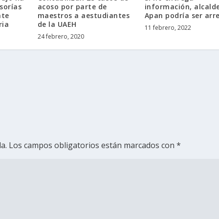
sorías
acoso por parte de
información, alcald
nte
maestros a aestudiantes
Apan podría ser arr
ria
de la UAEH
11 febrero, 2022
24 febrero, 2020
a.
Los campos obligatorios están marcados con
*