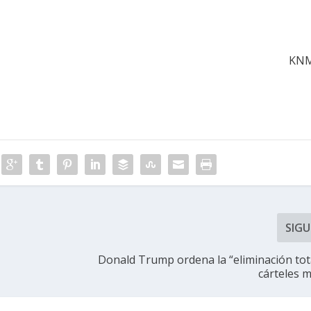
KN
SIGU
s
Donald Trump ordena la “eliminación tota
cárteles 