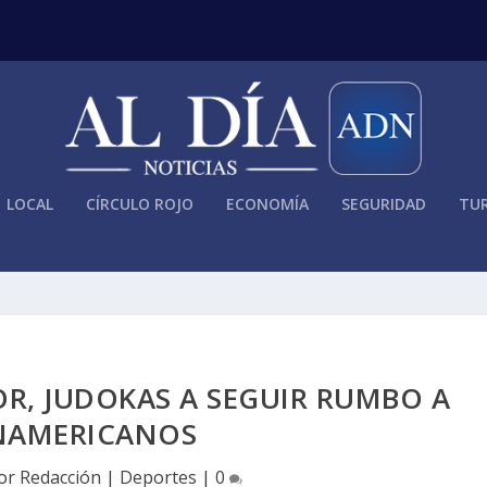
LOCAL
CÍRCULO ROJO
ECONOMÍA
SEGURIDAD
TUR
OR, JUDOKAS A SEGUIR RUMBO A
NAMERICANOS
por
Redacción
|
Deportes
|
0