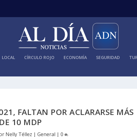
LOCAL
CÍRCULO ROJO
ECONOMÍA
SEGURIDAD
TUR
 2021, FALTAN POR ACLARARSE MÁS
DE 10 MDP
por
Nelly Téllez
|
General
|
0