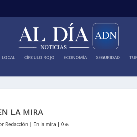
LOCAL
CÍRCULO ROJO
ECONOMÍA
SEGURIDAD
TUR
EN LA MIRA
por
Redacción
|
En la mira
|
0