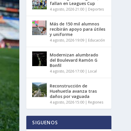
fallan en Leagues Cup
4 agosto, 2026 21:00
|
Deportes
Más de 150 mil alumnos
recibirán apoyo para útiles
y uniforme
4 agosto, 2026 19:09
|
Educación
Modernizan alumbrado
del Boulevard Ramón G
Bonfil
4 agosto, 2026 17:00
|
Local
Reconstrucción de
Huehuetla avanza tras
daños por vaguada
4 agosto, 2026 15:00
|
Regiones
SIGUENOS