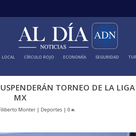
LOCAL
CÍRCULO ROJO
ECONOMÍA
SEGURIDAD
TUR
 SUSPENDERÁN TORNEO DE LA LIGA
MX
Filiberto Monter
|
Deportes
|
0